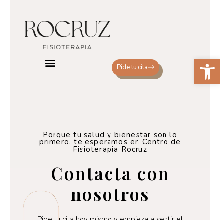
Abrir
Pide tu cita
Sobre nosotros
Porque tu salud y bienestar son lo
primero, te esperamos en Centro de
Fisioterapia Rocruz
Contacta con
nosotros
Pide tu cita hoy mismo y empieza a sentir el